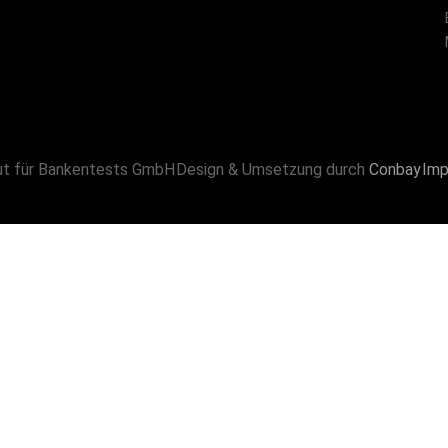
ut für Bankentests GmbH
Design & Umsetzung durch
Conbay
Imp