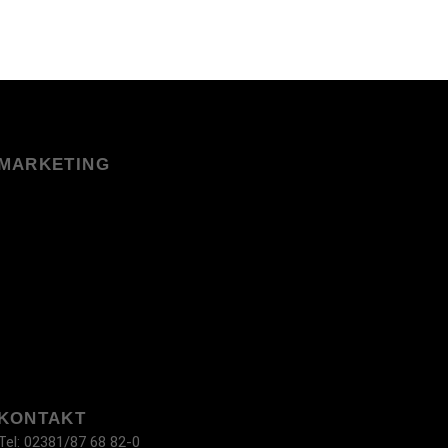
MARKETING
KONTAKT
Tel: 02381/87 68 82-0