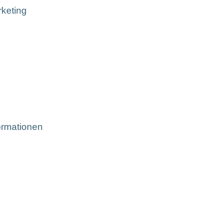
keting
ormationen