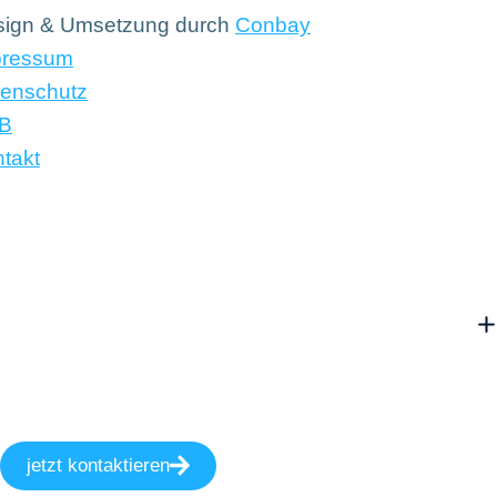
sign & Umsetzung durch
Conbay
pressum
enschutz
B
takt
jetzt kontaktieren