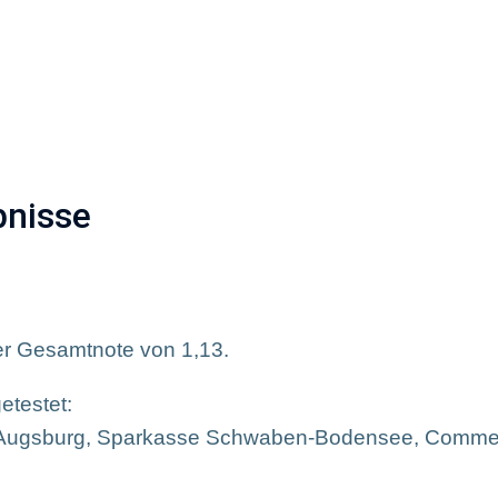
uszeichnungen
Marketing-Werbemittel
Stellena
bnisse
ner Gesamtnote von 1,13.
etestet:
e Augsburg, Sparkasse Schwaben-Bodensee, Comme