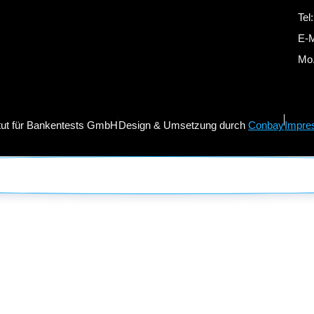
Tel
E-M
Mo.
itut für Bankentests GmbH
Design & Umsetzung durch
Conbay
Impre