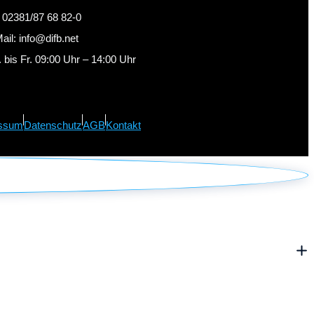
: 02381/87 68 82-0
ail: info@difb.net
 bis Fr. 09:00 Uhr – 14:00 Uhr
ssum
Datenschutz
AGB
Kontakt