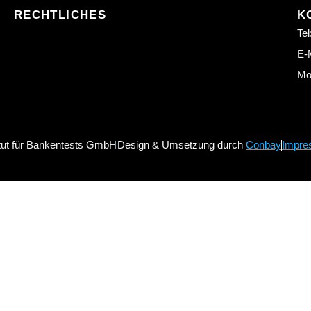
RECHTLICHES
K
Tel
E-M
Mo.
itut für Bankentests GmbH
Design & Umsetzung durch
Conbay
Impre