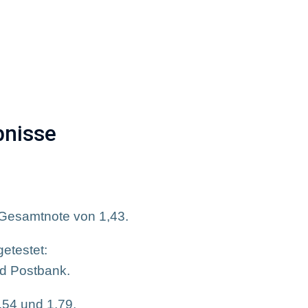
uszeichnungen
Marketing-Werbemittel
Stellena
bnisse
r Gesamtnote von 1,43.
etestet:
d Postbank.
,54 und 1,79.