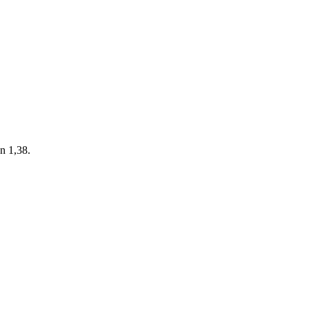
uszeichnungen
Marketing-Werbemittel
Stellena
n 1,38.