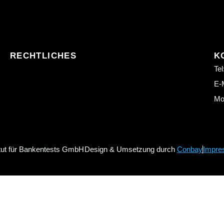
RECHTLICHES
K
Tel
E-M
Mo.
itut für Bankentests GmbH
Design & Umsetzung durch
Conbay
Impre