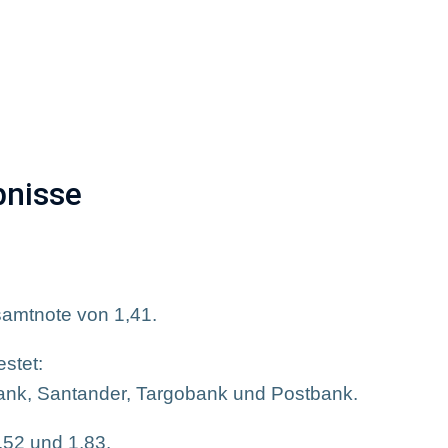
uszeichnungen
Marketing-Werbemittel
Stellena
bnisse
samtnote von 1,41.
stet:
nk, Santander, Targobank und Postbank.
,52 und 1,83.