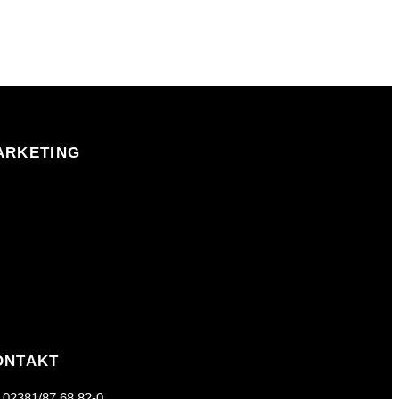
ARKETING
ONTAKT
: 02381/87 68 82-0