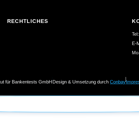
RECHTLICHES
K
Tel
E-M
Mo.
itut für Bankentests GmbH
Design & Umsetzung durch
Conbay
Impre