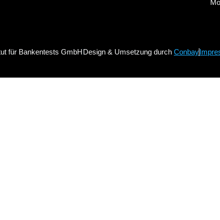
Mo.
itut für Bankentests GmbH
Design & Umsetzung durch
Conbay
Impre