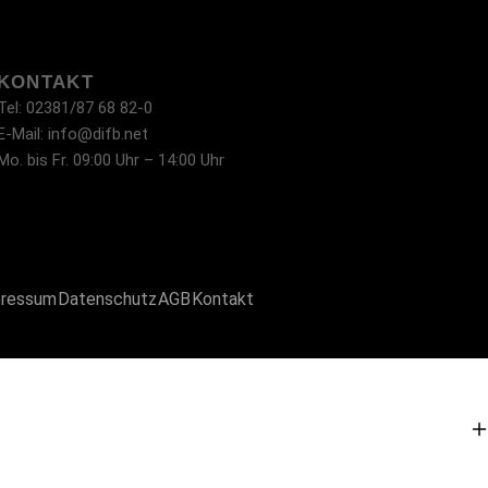
KONTAKT
Tel: 02381/87 68 82-0
E-Mail: info@difb.net
Mo. bis Fr. 09:00 Uhr – 14:00 Uhr
ressum
Datenschutz
AGB
Kontakt