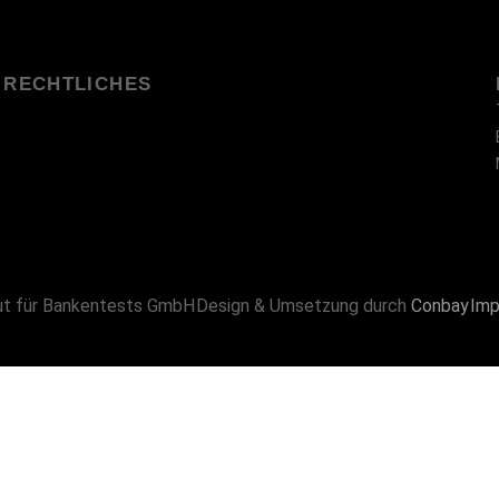
RECHTLICHES
ut für Bankentests GmbH
Design & Umsetzung durch
Conbay
Imp