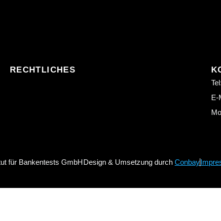
RECHTLICHES
K
Tel
E-M
Mo.
itut für Bankentests GmbH
Design & Umsetzung durch
Conbay
Impre