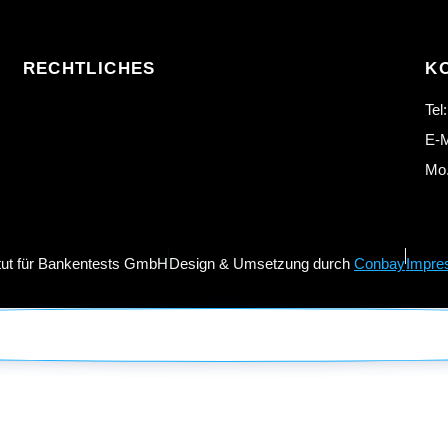
RECHTLICHES
K
Tel
E-M
Mo.
itut für Bankentests GmbH
Design & Umsetzung durch
Conbay
Impre