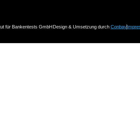
itut für Bankentests GmbH
Design & Umsetzung durch
Conbay
Impre