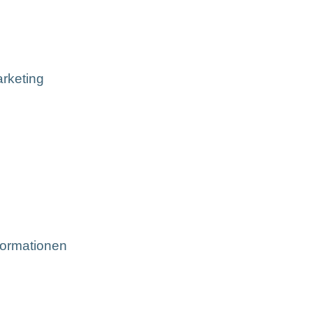
rketing
formationen