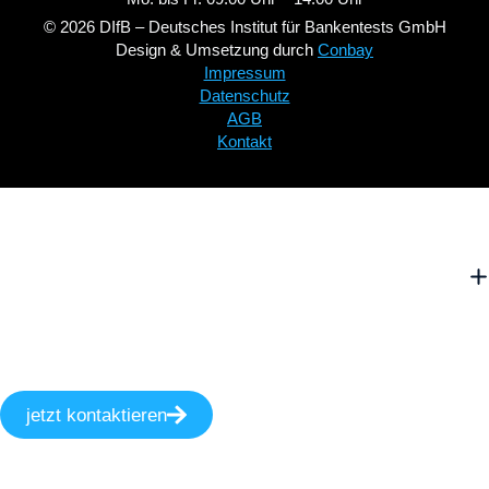
© 2026 DIfB – Deutsches Institut für Bankentests GmbH
Design & Umsetzung durch
Conbay
Impressum
Datenschutz
AGB
Kontakt
jetzt kontaktieren