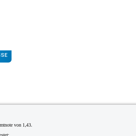
SSE
amtnote von 1,43.
stet: