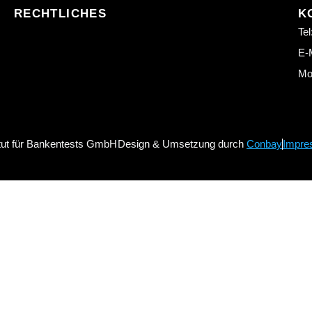
RECHTLICHES
K
Tel
E-M
Mo.
itut für Bankentests GmbH
Design & Umsetzung durch
Conbay
Impre