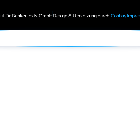
itut für Bankentests GmbH
Design & Umsetzung durch
Conbay
Impre