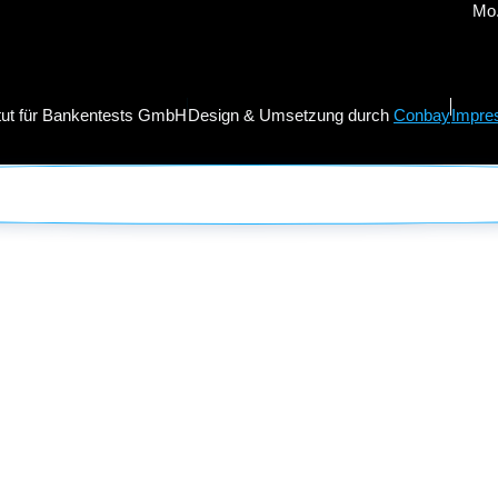
Mo.
itut für Bankentests GmbH
Design & Umsetzung durch
Conbay
Impre