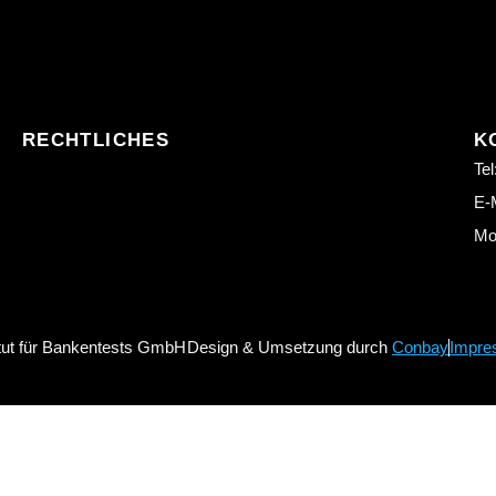
RECHTLICHES
K
Tel
E-M
Mo.
itut für Bankentests GmbH
Design & Umsetzung durch
Conbay
Impre