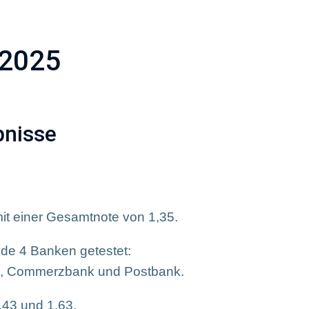
uszeichnungen
Marketing-Werbemittel
Stellena
 2025
bnisse
it einer Gesamtnote von 1,35.
nde 4 Banken getestet:
k, Commerzbank und Postbank.
,43 und 1,63.