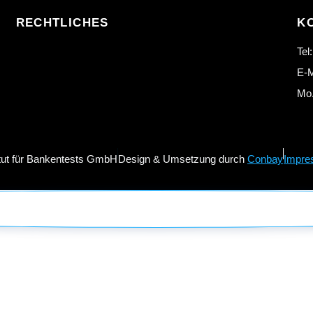
RECHTLICHES
K
Tel
E-M
Mo.
itut für Bankentests GmbH
Design & Umsetzung durch
Conbay
Impre