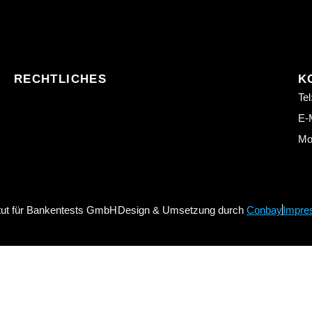
RECHTLICHES
K
Tel
E-M
Mo.
itut für Bankentests GmbH
Design & Umsetzung durch
Conbay
Impre