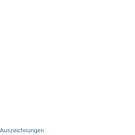
Zwickau 2023
Von
difb
26. Juni 2025
Wetzlar 2023
Von
difb
26. Juni 2025
Auszeichnungen