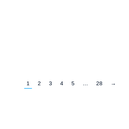
1
2
3
4
5
…
28
→